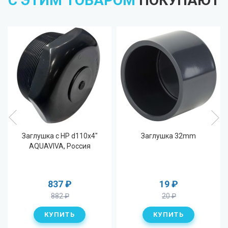
С ЭТИМ ТОВАРОМ
ПОКУПАЮТ
Заглушка с НР d110x4"
Заглушка 32mm
AQUAVIVA, Россия
837
₽
19
₽
882
₽
20
₽