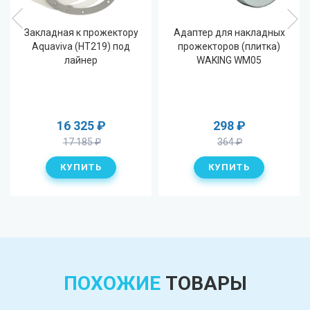
Закладная к прожектору
Адаптер для накладных
Aquaviva (HT219) под
прожекторов (плитка)
лайнер
WAKING WM05
16 325
₽
298
₽
17 185
₽
364
₽
ПОХОЖИЕ
ТОВАРЫ